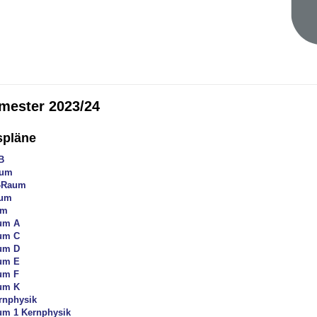
mester 2023/24
spläne
B
aum
-Raum
aum
um
um A
um C
um D
um E
um F
um K
rnphysik
um 1 Kernphysik