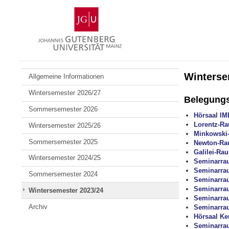
Zum
Johannes
Inhalt
Gutenberg-
springen
Universität
Mainz
Winterse
Allgemeine Informationen
Wintersemester 2026/27
Belegung
Sommersemester 2026
Hörsaal IM
Lorentz-R
Wintersemester 2025/26
Minkowski
Sommersemester 2025
Newton-R
Galilei-Ra
Wintersemester 2024/25
Seminarra
Seminarra
Sommersemester 2024
Seminarra
Seminarra
Wintersemester 2023/24
Seminarra
Archiv
Seminarra
Hörsaal Ke
Seminarra