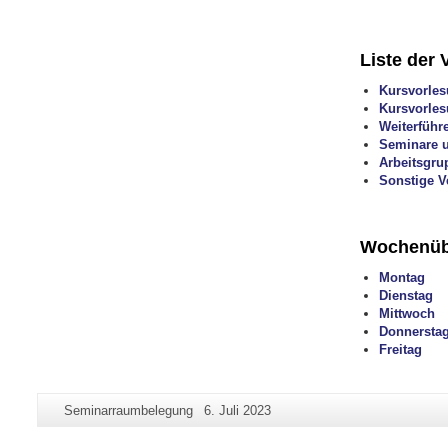
Liste der 
Kursvorles
Kursvorles
Weiterführ
Seminare u
Arbeitsgr
Sonstige V
Wochenüb
Montag
Dienstag
Mittwoch
Donnersta
Freitag
Zusätzliche
Seiten-
Letzte
Seminarraumbelegung
6. Juli 2023
Informationen
Name:
Aktualisierung:
zu