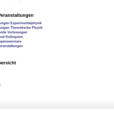
Veranstaltungen
ungen Experimentalphysik
ungen Theoretische Physik
ende Vorlesungen
nd Kolloquien
uppenseminare
eranstaltungen
ersicht
g