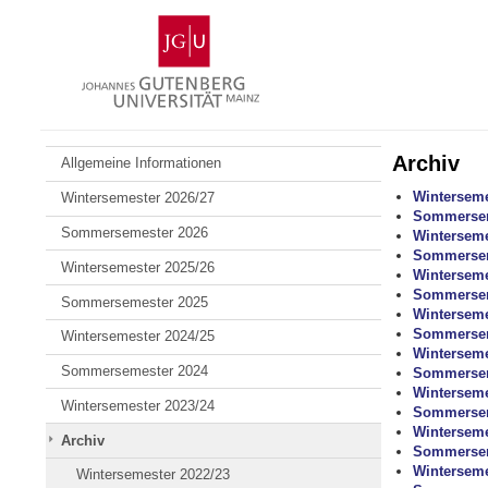
Zum
Johannes
Inhalt
Gutenberg-
springen
Universität
Mainz
Archiv
Allgemeine Informationen
Winterseme
Wintersemester 2026/27
Sommersem
Sommersemester 2026
Winterseme
Sommersem
Wintersemester 2025/26
Winterseme
Sommersem
Sommersemester 2025
Winterseme
Sommersem
Wintersemester 2024/25
Winterseme
Sommersemester 2024
Sommersem
Winterseme
Wintersemester 2023/24
Sommersem
Winterseme
Archiv
Sommersem
Winterseme
Wintersemester 2022/23