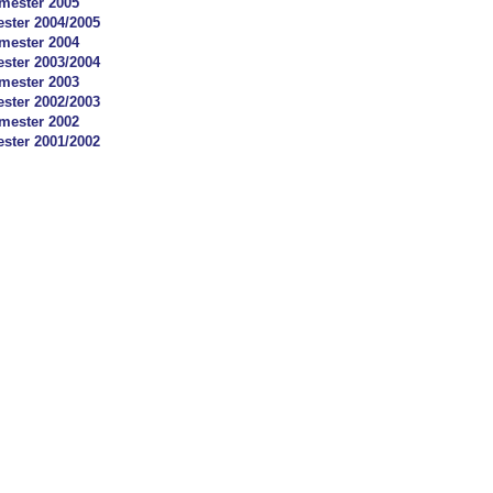
ester 2005
ster 2004/2005
ester 2004
ster 2003/2004
ester 2003
ster 2002/2003
ester 2002
ster 2001/2002