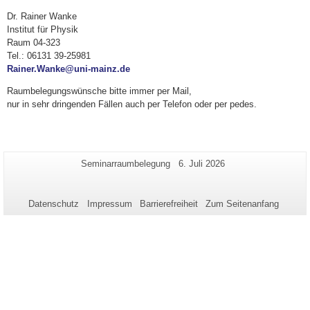
Dr. Rainer Wanke
Institut für Physik
Raum 04-323
Tel.: 06131 39-25981
Rainer.Wanke@uni-mainz.de
Raumbelegungswünsche bitte immer per Mail,
nur in sehr dringenden Fällen auch per Telefon oder per pedes.
Zusätzliche
Seiten-
Letzte
Seminarraumbelegung
6. Juli 2026
Name:
Aktualisierung:
Informationen
zu
Datenschutz
Impressum
Barrierefreiheit
Zum Seitenanfang
dieser
Seite