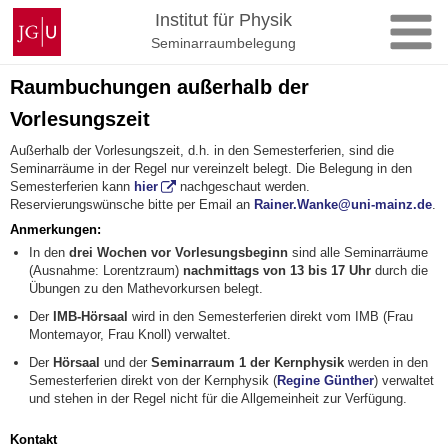
Zum
Johannes
Institut für Physik
Inhalt
Gutenberg-
Seminarraumbelegung
springen
Universität
Mainz
Raumbuchungen außerhalb der
Vorlesungszeit
Außerhalb der Vorlesungszeit, d.h. in den Semesterferien, sind die
Seminarräume in der Regel nur vereinzelt belegt. Die Belegung in den
Semesterferien kann
hier
nachgeschaut werden.
Reservierungswünsche bitte per Email an
Rainer.Wanke@uni-mainz.de
.
Anmerkungen:
In den
drei Wochen vor Vorlesungsbeginn
sind alle Seminarräume
(Ausnahme: Lorentzraum)
nachmittags von 13 bis 17 Uhr
durch die
Übungen zu den Mathevorkursen belegt.
Der
IMB-Hörsaal
wird in den Semesterferien direkt vom IMB (Frau
Montemayor, Frau Knoll) verwaltet.
Der
Hörsaal
und der
Seminarraum 1 der Kernphysik
werden in den
Semesterferien direkt von der Kernphysik (
Regine Günther
) verwaltet
und stehen in der Regel nicht für die Allgemeinheit zur Verfügung.
Kontakt