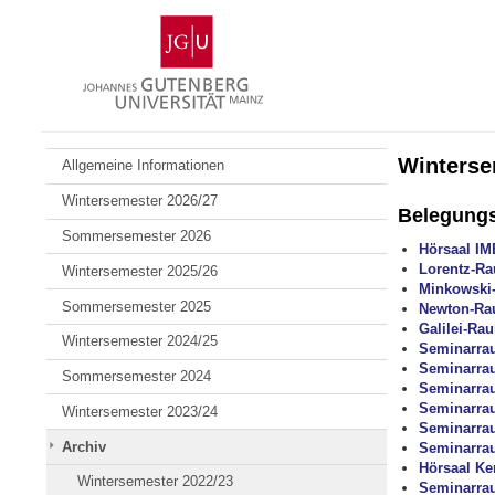
Zum
Johannes
Inhalt
Gutenberg-
springen
Universität
Mainz
Winterse
Allgemeine Informationen
Wintersemester 2026/27
Belegung
Sommersemester 2026
Hörsaal IM
Lorentz-R
Wintersemester 2025/26
Minkowski
Sommersemester 2025
Newton-R
Galilei-Ra
Wintersemester 2024/25
Seminarra
Seminarra
Sommersemester 2024
Seminarra
Seminarra
Wintersemester 2023/24
Seminarra
Archiv
Seminarra
Hörsaal Ke
Wintersemester 2022/23
Seminarra