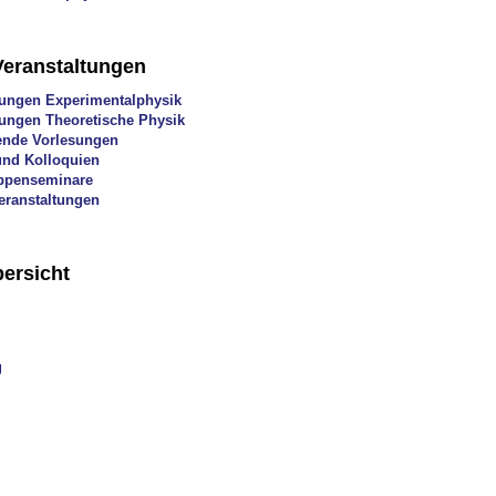
Veranstaltungen
ungen Experimentalphysik
ungen Theoretische Physik
ende Vorlesungen
nd Kolloquien
uppenseminare
eranstaltungen
ersicht
g