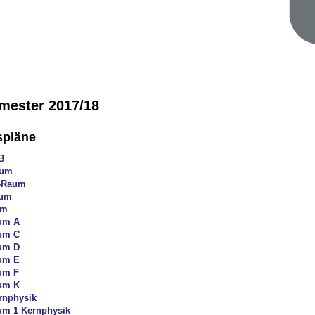
mester 2017/18
spläne
B
aum
-Raum
aum
um
um A
um C
um D
um E
um F
um K
rnphysik
um 1 Kernphysik