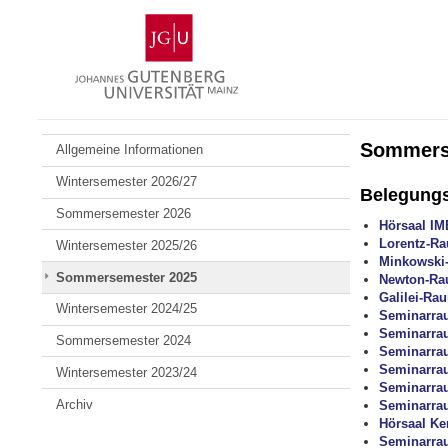
Zum
Johannes
Inhalt
Gutenberg-
springen
Universität
Mainz
Sommers
Allgemeine Informationen
Wintersemester 2026/27
Belegung
Sommersemester 2026
Hörsaal IM
Lorentz-R
Wintersemester 2025/26
Minkowski
Sommersemester 2025
Newton-R
Galilei-Ra
Wintersemester 2024/25
Seminarra
Seminarra
Sommersemester 2024
Seminarra
Seminarra
Wintersemester 2023/24
Seminarra
Archiv
Seminarra
Hörsaal Ke
Seminarra