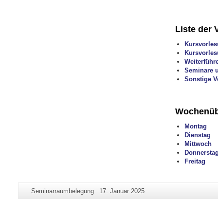
Liste der 
Kursvorles
Kursvorles
Weiterführ
Seminare u
Sonstige V
Wochenüb
Montag
Dienstag
Mittwoch
Donnersta
Freitag
Zusätzliche
Seiten-
Letzte
Seminarraumbelegung
17. Januar 2025
Informationen
Name:
Aktualisierung:
zu