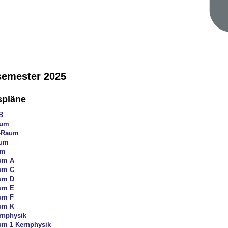
emester 2025
spläne
B
aum
-Raum
aum
um
um A
um C
um D
um E
um F
um K
rnphysik
um 1 Kernphysik